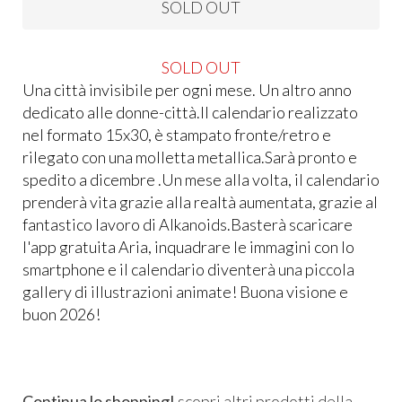
SOLD OUT
SOLD OUT
Una città invisibile per ogni mese. Un altro anno
dedicato alle donne-città.Il calendario realizzato
nel formato 15x30, è stampato fronte/retro e
rilegato con una molletta metallica.Sarà pronto e
spedito a dicembre .Un mese alla volta, il calendario
prenderà vita grazie alla realtà aumentata, grazie al
fantastico lavoro di Alkanoids.Basterà scaricare
l'app gratuita Aria, inquadrare le immagini con lo
smartphone e il calendario diventerà una piccola
gallery di illustrazioni animate! Buona visione e
buon 2026!
Continua lo shopping!
scopri altri prodotti della