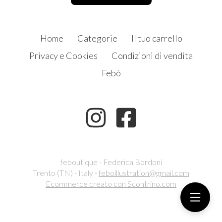
Home
Categorie
Il tuo carrello
Privacy e Cookies
Condizioni di vendita
Febò
feboutique - Federica Bordoni
Trento (TN) - Italy -
feboillustration@gmail.com
Ecommerce creato con
Scontrino.com