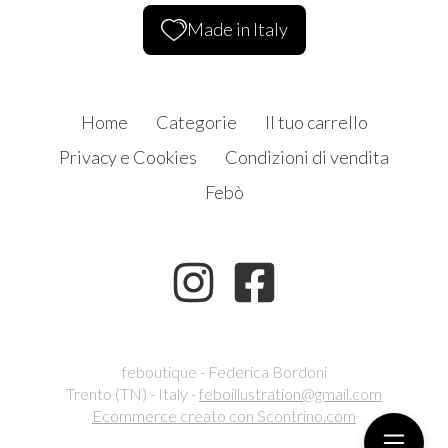
Made in Italy
Home
Categorie
Il tuo carrello
Privacy e Cookies
Condizioni di vendita
Febò
feboutique - Federica Bordoni
Trento (TN) - Italy -
feboillustration@gmail.com
Ecommerce creato con
Scontrino.com